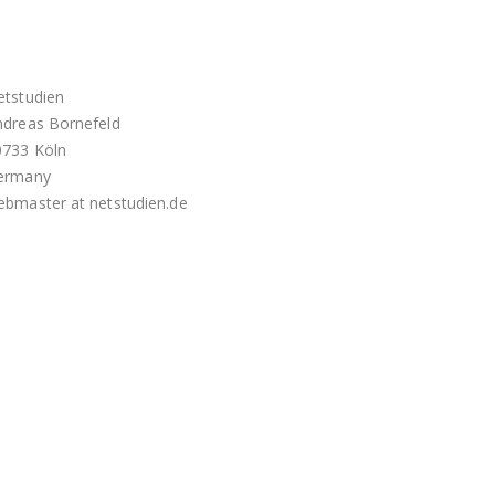
etstudien
ndreas Bornefeld
0733 Köln
ermany
ebmaster at netstudien.de